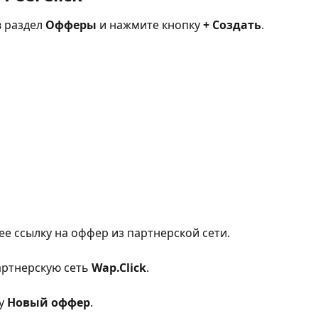
 раздел 
Офферы
 и нажмите кнопку 
+ Создать
.
е ссылку на оффер из партнерской сети.
артнерскую сеть 
Wap.Click
.
у 
Новый оффер
.