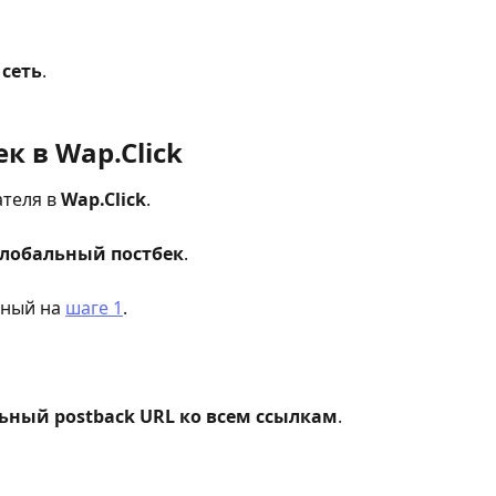
 сеть
.
к в 
Wap.Click
теля в 
Wap.Click
.
Глобальный постбек
.
нный на 
шаге 1
.
ный postback URL ко всем ссылкам
.