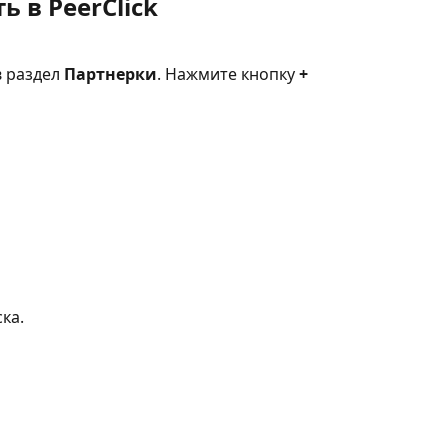
ь в PeerClick
 раздел 
Партнерки
. Нажмите кнопку 
+ 
ка.