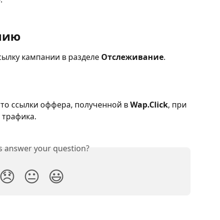
нию
ылку кампании в разделе 
Отслеживание
.
сто ссылки оффера, полученной в 
Wap.Click
, при 
 трафика.
is answer your question?
😞
😐
😃