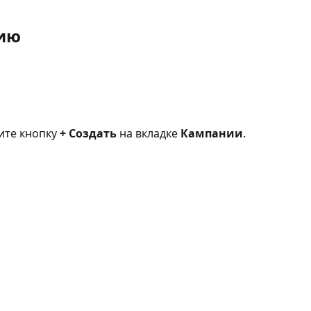
нию
те кнопку 
+ Создать
 на вкладке 
Кампании
.