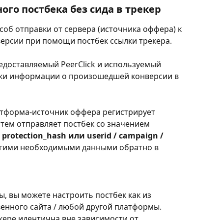
ого постбека без сида в трекер
пособ отправки от сервера (источника оффера) к 
нверсии при помощи постбек ссылки трекера.
предоставляемый PeerClick и используемый 
ки информации о произошедшей конверсии в 
тформа-источник оффера регистрирует 
атем отправляет постбек со значением 
/ protection_hash или userid / campaign / 
угими необходимыми данными обратно в 
, вы можете настроить постбек как из 
твенного сайта / любой другой платформы. 
кере идентична вне зависимости от 