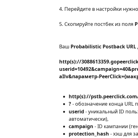
4. Перейдите в настройки нужно
5. Скопируйте постбек из поля 
P
Ваш 
Probabilistic Postback URL
http(s)://3088613359.gopeercli
userid=10492&campaign=40&pr
aIlv&параметр-PeerClick={мак
http(s)://pstb.peerclick.co
?
 - обозначение конца URL п
userid
 - уникальный ID поль
автоматически),
campaign
 - ID кампании (г
protection_hash
 - хэш для 