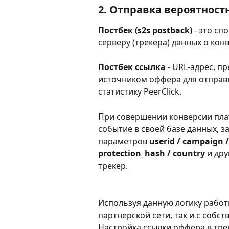
2. Отправка вероятностн
Постбек (s2s postback)
 - это с
серверу (трекера) данных о ко
Постбек ссылка
 - URL-адрес, 
источником оффера для отправ
статистику PeerClick. 
При совершении конверсии пла
событие в своей базе данных, з
параметров
 userid / campaign 
protection_hash / country
 и др
трекер.
Используя данную логику работы
партнерской сети, так и с собс
Настройка ссылки оффера в тре