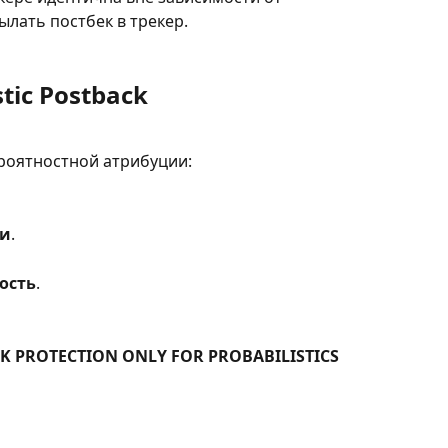
ылать постбек в трекер.
tic Postback
роятностной атрибуции:
ки
.
ость
.
K PROTECTION ONLY FOR PROBABILISTICS 