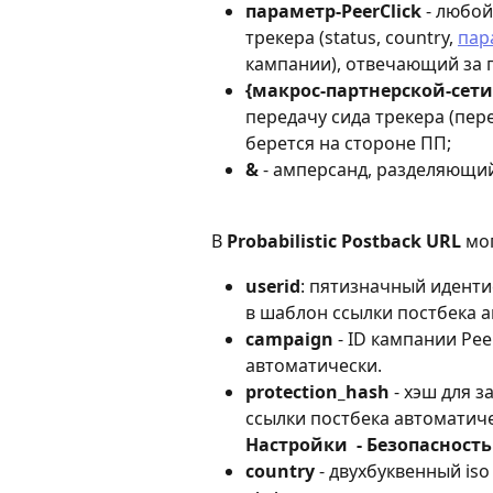
параметр-PeerClick
 - любо
трекера (status, country, 
пар
кампании), отвечающий за 
{макрос-партнерской-сети
передачу сида трекера (пер
берется на стороне ПП;
&
 - амперсанд, разделяющи
В 
Probabilistic Postback URL
 мо
userid
: пятизначный иденти
в шаблон ссылки постбека 
campaign
 - ID кампании Pe
автоматически.
protection_hash
 - хэш для 
ссылки постбека автоматиче
Настройки  - Безопасность
country
 - двухбуквенный is