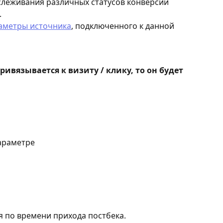
тслеживания различных статусов конверсии 
.
аметры источника
, подключенного к данной 
е привязывается к визиту / клику, то он будет 
параметре
 по времени прихода постбека.