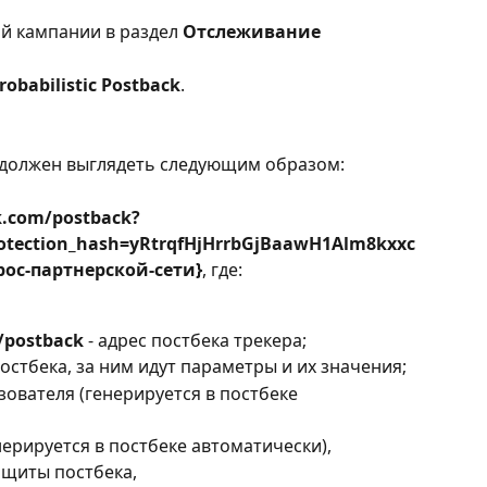
й кампании в раздел 
Отслеживание
robabilistic Postback
.
 должен выглядеть следующим образом:
ck.com/postback?
otection_hash=yRtrqfHjHrrbGjBaawH1Alm8kxxc
рос-партнерской-сети}
, где:
m/postback 
- адрес постбека трекера;
остбека, за ним идут параметры и их значения;
зователя (генерируется в постбеке 
енерируется в постбеке автоматически),
защиты постбека,