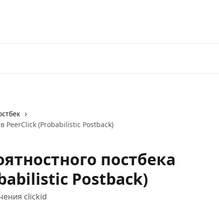
остбек
PeerClick (Probabilistic Postback)
оятностного постбека
babilistic Postback)
ения clickid