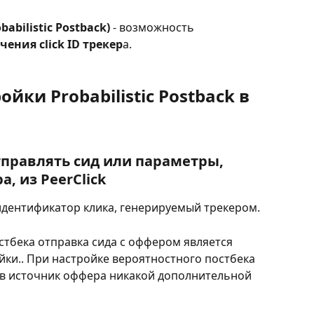
abilistic Postback)
 - возможность 
чения click ID трекер
а.
йки Probabilistic Postback в 
тправлять сид или параметры, 
, из PeerClick
 идентификатор клика, генерируемый трекером.
стбека отправка сида с оффером является 
ки.. При настройке вероятностного постбека 
 в источник оффера никакой дополнительной 