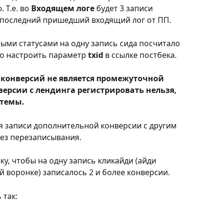
Т.е. во 
Входящем логе
 будет 3 записи 
- последний пришедший входящий лог от ПП.
ыми статусами на одну запись сида посчитало 
но настроить параметр 
txid
 в ссылке постбека.
з конверсий не является промежуточной 
версии с лендинга регистрировать нельзя, 
стемы.
я записи дополнительной конверсии с другим 
без перезаписывания. 
ку, чтобы на одну запись кликайди (айди 
 воронке) записалось 2 и более конверсии. 
так: 