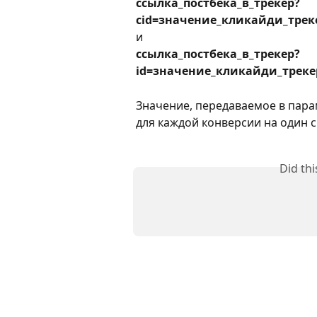
ссылка_постбека_в_трекер?
cid=значение_кликайди_треке
и 
ссылка_постбека_в_трекер?
id=значение_кликайди_треке
Значение, передаваемое в пара
для каждой конверсии на один с
Did th