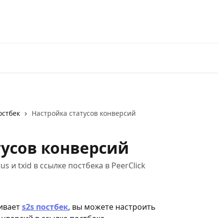
остбек
Настройка статусов конверсий
тусов конверсий
 и txid в ссылке постбека в PeerClick
ивает 
s2s постбек
, вы можете настроить 