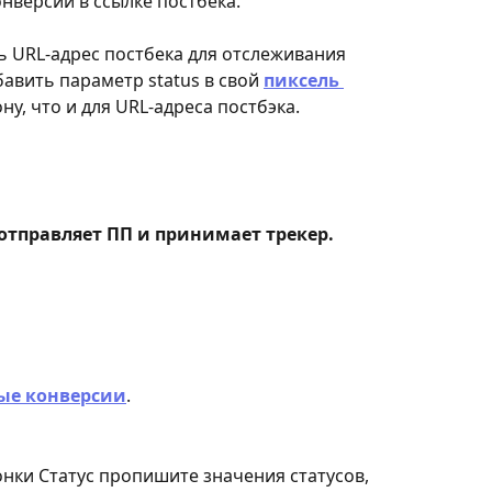
нверсий в ссылке постбека. 
ь URL-адрес постбека для отслеживания 
авить параметр status в свой 
пиксель 
ну, что и для URL-адреса постбэка.
 отправляет ПП и принимает трекер.
ые конверсии
.
нки Статус пропишите значения статусов, 