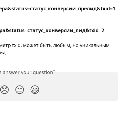
ра&status=статус_конверсии_прелид&txid=1 
ра&status=статус_конверсии_лид&txid=2
метр txid, может быть любым, но уникальным 
ид.
is answer your question?
😞
😐
😃