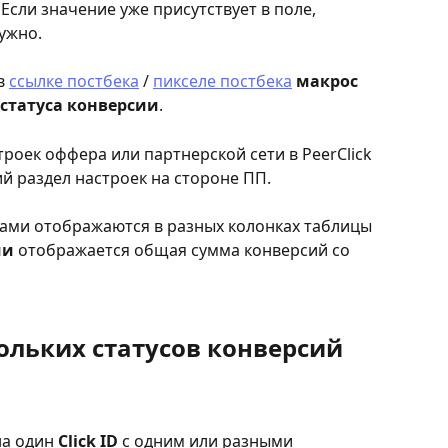
Если значение уже присутствует в поле, 
ужно.
в 
ссылке постбека
 / 
пикселе постбека
макрос 
статуса конверсии
.
троек оффера или партнерской сети в PeerClick 
й раздел настроек на стороне ПП. 
ами отображаются в разных колонках таблицы 
ии
 отображается общая сумма конверсий со 
льких статусов конверсий 
а один 
Click ID
 с одним или разными 